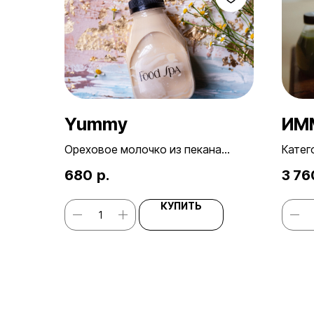
Yummy
ИМ
Ореховое молочко из пекана
Катег
Объём: 330 мл
Длите
680
р.
3 76
Состав: пекан, вода, финики,
Резуль
гималайская соль
Энерг
КУПИТЬ
кКал
Имму
Идеал
иммун
резис