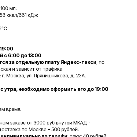
100 мл:
| 158 ккал/661 кДж
6°C
19:00
 с 6:00 до 13:00
тся за отдельную плату Яндекс-такси
, по
кая и зависит от трафика.
. Москва, ул. Прянишникова, д. 23А.
 с утра, необходимо оформить его
до 19:00
.
ам время.
ном заказе от 3000 руб внутри МКАД -
доставка по Москве – 500 рублей.
 индивидуально по тарифу
: плюс 40 рублей