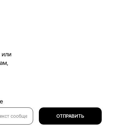
 или
ам,
+7 (915) 094‑48‑89
Москва, ул. Прянишникова, д. 23А
Политика конфиденциальности
е
Договор публичной оферты
ОТПРАВИТЬ