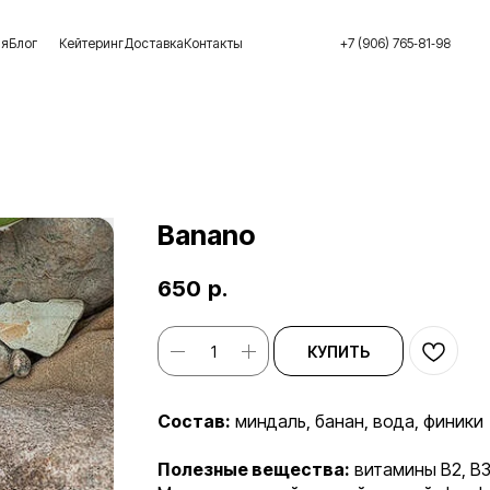
ия
Блог
Кейтеринг
Доставка
Контакты
+7 (906) 765‑81‑98
Banano
650
р.
КУПИТЬ
Состав:
миндаль, банан, вода, финики
Полезные вещества:
витамины В2, В3,