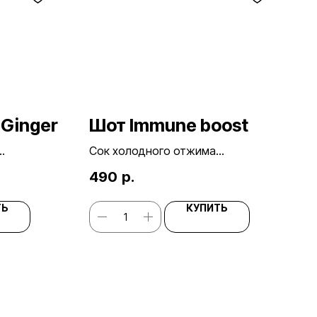
Ginger
Шот Immune boost
Сок холодного отжима
Объём: 125 мл
490
р.
Состав: имбирь, лимон, мёд, вода
ТЬ
КУПИТЬ