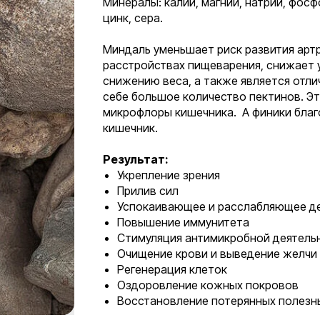
Минералы: калий, магний, натрий, фосфо
цинк, сера.
Миндаль уменьшает риск развития артр
расстройствах пищеварения, снижает 
снижению веса, а также является отл
себе большое количество пектинов. Э
микрофлоры кишечника. А финики благо
кишечник.
Результат:
Укрепление зрения
Прилив сил
Успокаивающее и расслабляющее д
Повышение иммунитета
Стимуляция антимикробной деятель
Очищение крови и выведение желчи 
Регенерация клеток
Оздоровление кожных покровов
Восстановление потерянных полезн