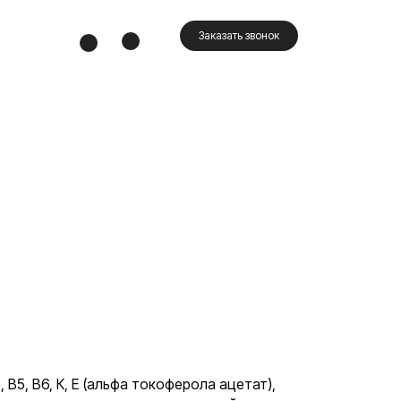
Заказать звонок
 В5, В6, К, Е (альфа токоферола ацетат),