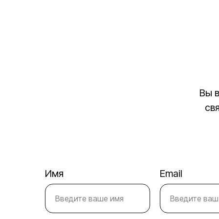
Вы 
св
Детокс соки, смузи и программы питания
Имя
Email
2025 FoodSPA. Все права защищены