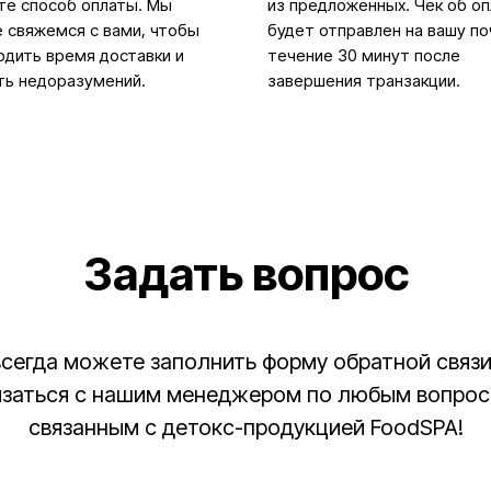
те способ оплаты. Мы
из предложенных. Чек об о
 свяжемся с вами, чтобы
будет отправлен на вашу по
дить время доставки и
течение 30 минут после
ть недоразумений.
завершения транзакции.
Задать вопрос
Каталог
Оплата
Доставка
Инструкция
всегда можете заполнить форму обратной связи
Отзывы
Блог
Контакты
язаться с нашим менеджером по любым вопрос
связанным с детокс-продукцией FoodSPA!