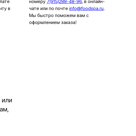
плате
номеру
7(915)288-48-96
, в онлайн-
чту в
чате или по почте
info@foodspa.ru
.
Мы быстро поможем вам с
оформлением заказа!
+7 (915) 094‑48‑89
 или
Москва, ул. Прянишникова, д. 23А
ам,
Политика конфиденциальности
Договор публичной оферты