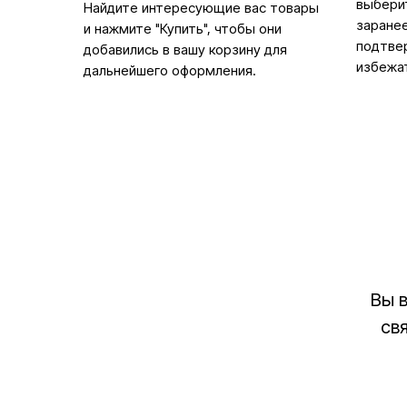
выбери
Найдите интересующие вас товары
заранее
и нажмите "Купить", чтобы они
подтвер
добавились в вашу корзину для
избежа
дальнейшего оформления.
Вы 
св
Детокс соки, смузи и программы питания
2025 FoodSPA. Все права защищены