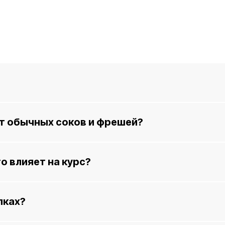
т обычных соков и фрешей?
то влияет на курс?
лках?