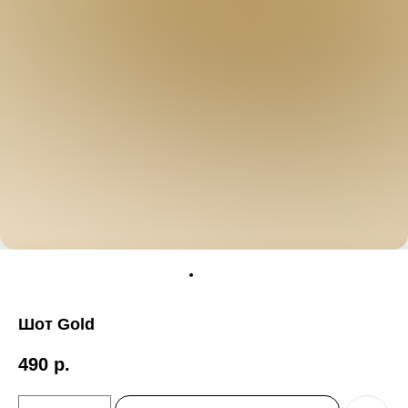
Шот Gold
490
р.