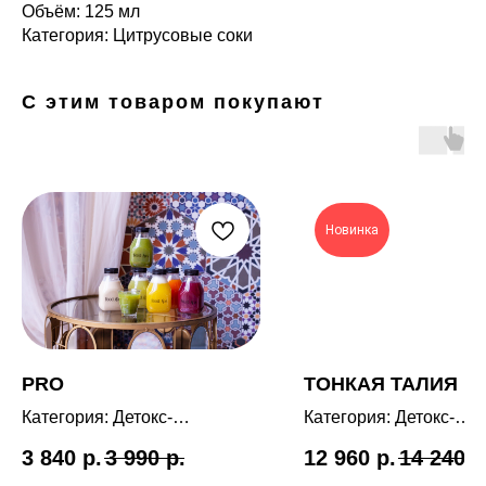
Объём: 125 мл
Категория: Цитрусовые соки
С этим товаром покупают
Новинка
Каталог
Оплата
Доставка
Инструкция
Отзывы
PRO
ТОНКАЯ ТАЛИЯ
Блог
Контакты
Категория: Детокс-
Категория: Детокс-
программа
программа
3 840
р.
3 990
р.
12 960
р.
14 240
р
Длительность: 1 день
Длительность: 4 дня