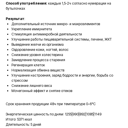
Способ употребления:
каждые 1,5-2ч согласно нумерации на
бутылочках
Результат
:
С этим товаром
Дополнительный источник микро- и макроэлементов
Укрепление иммунитета
покупают
Стимуляция антимикробной деятельности
Улучшение работы пищеварительной системы, печени, ЖКТ
Выведение желчи из организма
Оздоровление кожи, ногтей, волос
Снижение уровня холестерина
Замедление процесса старения
Регенерация клеток
Нормализация обмена веществ
Улучшение настроения, заряд бодрости и энергии, борьба со
стрессом
Снижение лишнего веса
Мочегонный эффект и снятие отеков
Срок хранения продукции 48ч при температуре 0–6°C
Энергетическая ценность по дням: 1255|990|892|1085|1149
Итого: 5371 ккал
Длительность: 5 дней