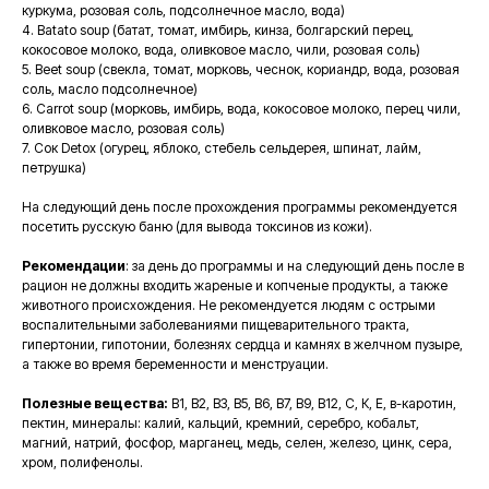
куркума, розовая соль, подсолнечное масло, вода)
4. Batato soup (батат, томат, имбирь, кинза, болгарский перец,
кокосовое молоко, вода, оливковое масло, чили, розовая соль)
5. Beet soup (свекла, томат, морковь, чеснок, кориандр, вода, розовая
соль, масло подсолнечное)
6. Carrot soup (морковь, имбирь, вода, кокосовое молоко, перец чили,
оливковое масло, розовая соль)
7. Сок Detox (огурец, яблоко, стебель сельдерея, шпинат, лайм,
петрушка)
На следующий день после прохождения программы рекомендуется
посетить русскую баню (для вывода токсинов из кожи).
Рекомендации
: за день до программы и на следующий день после в
рацион не должны входить жареные и копченые продукты, а также
животного происхождения. Не рекомендуется людям с острыми
воспалительными заболеваниями пищеварительного тракта,
гипертонии, гипотонии, болезнях сердца и камнях в желчном пузыре,
а также во время беременности и менструации.
Полезные вещества:
В1, В2, В3, В5, В6, В7, В9, В12, С, К, Е, в-каротин,
пектин, минералы: калий, кальций, кремний, серебро, кобальт,
магний, натрий, фосфор, марганец, медь, селен, железо, цинк, сера,
хром, полифенолы.