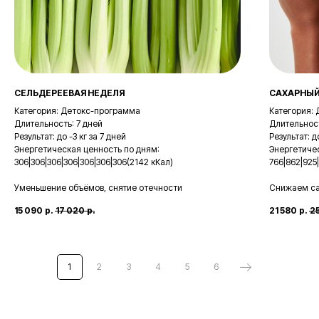
СЕЛЬДЕРЕЕВАЯ НЕДЕЛЯ
САХАРНЫЙ
Категория: Детокс-программа
Категория:
Длительность: 7 дней
Длительност
Результат: до -3 кг за 7 дней
Результат: д
Энергетическая ценность по дням:
Энергетиче
306|306|306|306|306|306|306(2142 кКал)
766|862|925|
Уменьшение объёмов, снятие отечности
Снижаем са
15 090
р.
17 020
р.
21 580
р.
2
Каталог
Оплата
Доставка
Инструкция
Отзывы
Блог
Контакты
1
2
3
4
5
6