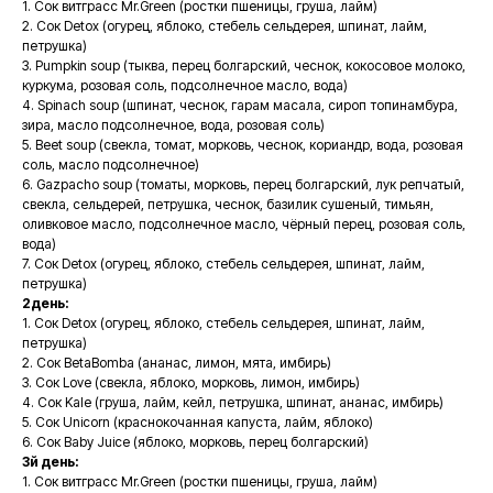
1. Сок витграсс Mr.Green (ростки пшеницы, груша, лайм)
2. Сок Detox (огурец, яблоко, стебель сельдерея, шпинат, лайм,
петрушка)
3. Pumpkin soup (тыква, перец болгарский, чеснок, кокосовое молоко,
куркума, розовая соль, подсолнечное масло, вода)
4. Spinach soup (шпинат, чеснок, гарам масала, сироп топинамбура,
зира, масло подсолнечное, вода, розовая соль)
5. Beet soup (свекла, томат, морковь, чеснок, кориандр, вода, розовая
соль, масло подсолнечное)
6. Gazpacho soup (томаты, морковь, перец болгарский, лук репчатый,
свекла, сельдерей, петрушка, чеснок, базилик сушеный, тимьян,
оливковое масло, подсолнечное масло, чёрный перец, розовая соль,
вода)
7. Сок Detox (огурец, яблоко, стебель сельдерея, шпинат, лайм,
петрушка)
2день:
1. Сок Detox (огурец, яблоко, стебель сельдерея, шпинат, лайм,
петрушка)
2. Сок BetaBomba (ананас, лимон, мята, имбирь)
3. Сок Love (свекла, яблоко, морковь, лимон, имбирь)
4. Сок Kale (груша, лайм, кейл, петрушка, шпинат, ананас, имбирь)
5. Сок Unicorn (краснокочанная капуста, лайм, яблоко)
6. Сок Baby Juice (яблоко, морковь, перец болгарский)
3й день:
1. Сок витграсс Mr.Green (ростки пшеницы, груша, лайм)