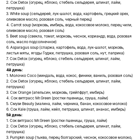
2. Сок Detox (огурец, яблоко, стебель сельдерея, шпинат, лайм,
петрушка)
3. White soup (сельдерей, лук-шалот, вода, картофель, грецкий орех,
оливковое масло, розовая соль, черный перец)
4. Carrot soup (морковь, имбирь, вода, кокосовое молоко, перец чили,
оливковое масло, розовая соль)
5. Beet soup (свекла, томат, морковь, чеснок, кориандр, вода, розовая
соль, масло подсолнечное)
6. Asparagus soup (спаржа, картофель, вода, лук-шалот, морковь,
листья мяты, ягоды Годжи, петрушка, розовая соль, нут, паприка)
7. Сок Detox (огурец, яблоко, стебель сельдерея, шпинат, лайм,
петрушка)
4й день:
1. Молочко Coco (миндаль, вода, кокос, финики, ваниль, розовая соль)
2. Сок Detox (огурец, яблоко, стебель сельдерея, шпинат, лайм,
петрушка)
3. Сок Orange (апельсин, морковь, грейпфрут, имбирь)
4. Сок витграсс Mr.Green (ростки пшеницы, груша, лайм)
5. Смузи Beauty (малина, лайм, черника, банан, кокосовое молоко)
6. Сок Kale (груша, лайм, кейл, петрушка, шпинат, ананас, имбирь)
5й день:
1. Сок витграсс Mr.Green (ростки пшеницы, груша, лайм)
2. Сок Detox (огурец, яблоко, стебель сельдерея, шпинат, лайм,
петрушка)
3. Pumpkin soup (тыква, перец болгарский, чеснок, кокосовое молоко,