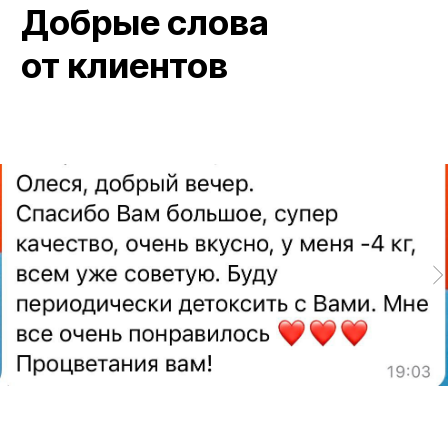
ИП Мараховская Наталья Васильевна
ИНН 291202987585 / ОГРН 310291832200048
+7 (915) 094‑48‑89
Москва, ул. Прянишникова, д. 23А
Политика конфиденциальности
Договор публичной оферты
Детокс соки, смузи
и программы питания
2025 FoodSPA. Все права защищены