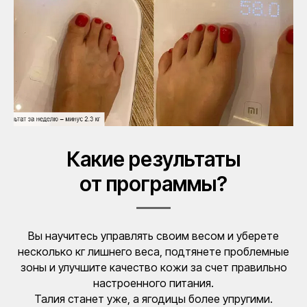
ИП Мараховская Наталья Васильевна
ИНН 291202987585 / ОГРН 310291832200048
+7 (915) 094‑48‑89
Москва, ул. Прянишникова, д. 23А
Какие результаты
Политика конфиденциальности
от программы?
Договор публичной оферты
Детокс соки, смузи
и программы питания
Вы научитесь управлять своим весом и уберете
2025 FoodSPA. Все права защищены
несколько кг лишнего веса, подтянете проблемные
зоны и улучшите качество кожи за счет правильно
настроенного питания.
Талия станет уже, а ягодицы более упругими.