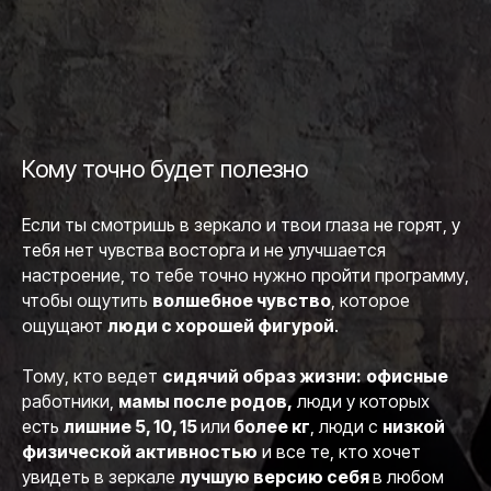
Кому точно будет полезно
Если ты смотришь в зеркало и твои глаза не горят, у
тебя нет чувства восторга и не улучшается
настроение, то тебе точно нужно пройти программу,
чтобы ощутить
волшебное чувство
, которое
ощущают
люди с хорошей фигурой
.
Тому, кто ведет
сидячий образ жизни:
офисные
работники,
мамы после родов,
люди у которых
есть
лишние 5, 10, 15
или
более кг
, люди с
низкой
физической активностью
и все те, кто хочет
увидеть в зеркале
лучшую версию себя
в любом