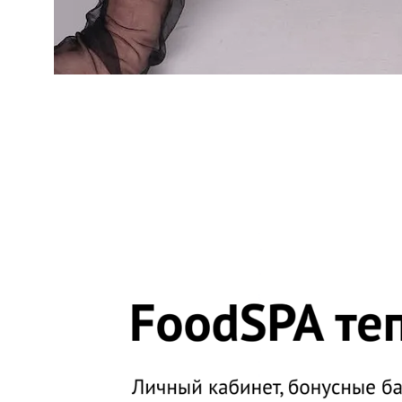
Каталог
Оплата
Доставка
Инструкция
Отзывы
Блог
Контакты
ИП Мараховская Наталья Васильевна
ИНН 291202987585 / ОГРН 310291832200048
+7 (915) 094‑48‑89
Москва, ул. Прянишникова, д. 23А
Политика конфиденциальности
Договор публичной оферты
Детокс соки, смузи
и программы питания
2025 FoodSPA. Все права защищены