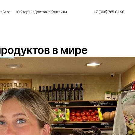
ия
Блог
Кейтеринг
Доставка
Контакты
+7 (906) 765‑81‑98
продуктов в мире