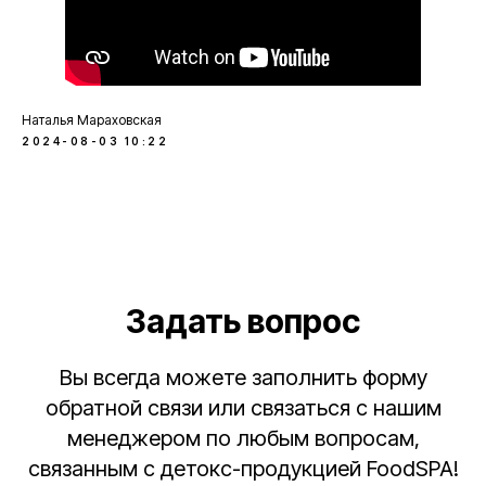
+7 (915) 094‑48‑89
Москва, ул. Прянишникова, д. 23А
Политика конфиденциальности
Наталья Мараховская
Договор публичной оферты
2024-08-03 10:22
Детокс соки, смузи
и программы питания
2025 FoodSPA. Все права защищены
Задать вопрос
Вы всегда можете заполнить форму
обратной связи или связаться с нашим
менеджером по любым вопросам,
связанным с детокс-продукцией FoodSPA!