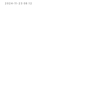
2024-11-23 08:12
Каталог
Оплата
Доставка
Инструкция
Отзывы
Блог
Контакты
ИП Мараховская Наталья Васильевна